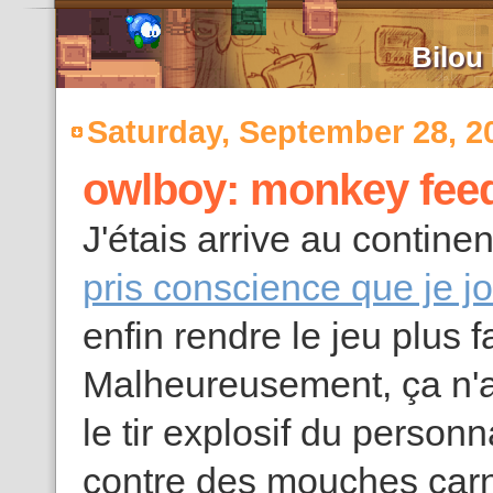
Bilou
Saturday, September 28, 2
owlboy: monkey fee
J'étais arrive au contine
pris conscience que je j
enfin rendre le jeu plus f
Malheureusement, ça n'a
le tir explosif du person
contre des mouches carn