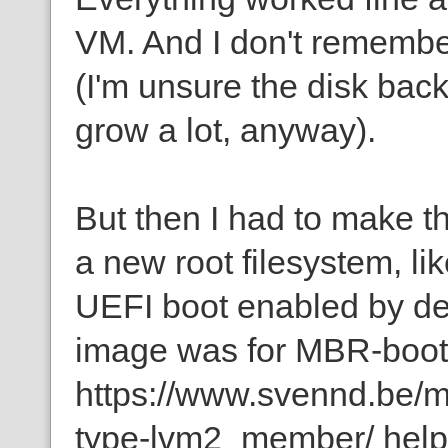
VM. And I don't remember
(I'm unsure the disk back
grow a lot, anyway).
But then I had to make t
a new root filesystem, l
UEFI boot enabled by def
image was for MBR-boot 
https://www.svennd.be/
type-lvm2_member/ helped